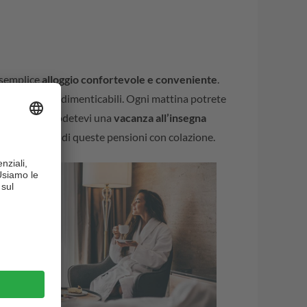
n semplice
alloggio confortevole e conveniente
.
 di vacanza indimenticabili. Ogni mattina potrete
ia ospitante. Godetevi una
vacanza all’insegna
 prenotate una di queste pensioni con colazione.