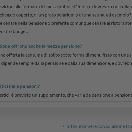
vicino alle fermate dei mezzi pubblici? Inoltre dovreste controllar
rcheggio coperto, di un prato solarium o di una sauna, ad esempio?
bile cenare nella pensione o preferite comunque cenare al ristorante
 vostro budget.
lazione offrono anche la mezza pensione?
e offerta la cena, ma di solito sotto forma di menu fisso con una scel
rta dipende sempre dalla pensione e dalla sua dimensione, e dovreb
tici nelle pensioni?
stici, è previsto un supplemento, che varia da pensione a pensione
Tutte le camere con colazione Do