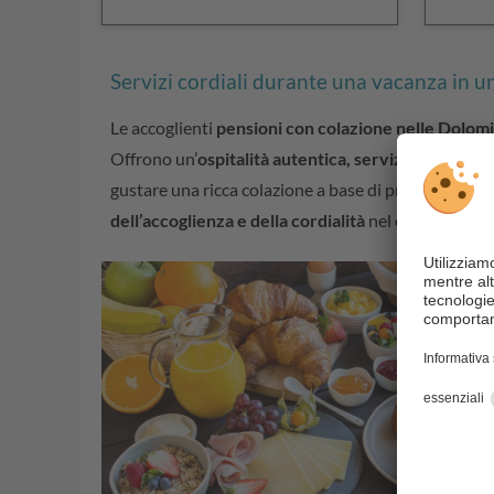
Servizi cordiali durante una vacanza in u
Le accoglienti
pensioni con colazione nelle Dolomi
Offrono un’
ospitalità autentica, servizi cordiali e
gustare una ricca colazione a base di prodotti local
dell’accoglienza e della cordialità
nel cuore delle D