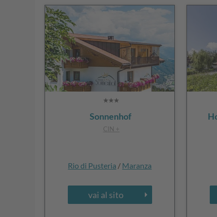
Sonnenhof
Ho
CIN +
Rio di Pusteria
/
Maranza
vai al sito