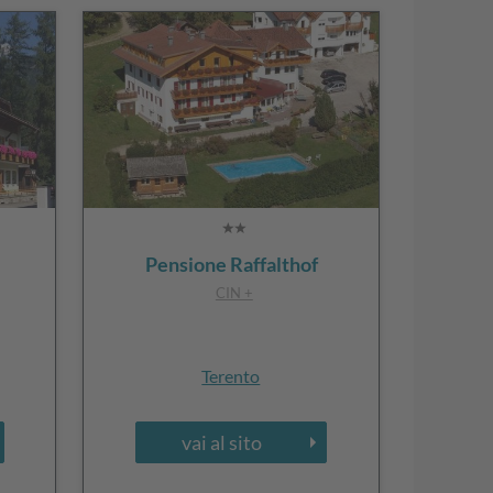
Pensione Raffalthof
CIN +
Terento
vai al sito