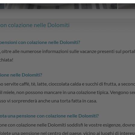
con colazione nelle Dolomiti
ensioni con colazione nelle Dolomiti?
, oltre alle numerose informazioni sulle vacanze presenti sul porta
chiata!
ione nelle Dolomiti?
ervite caffè, tè, latte, cioccolata calda e succhi di frutta, a second
 il miele, non possono mancare in una colazione tipica. Vengono ser
esso vi sorprenderà anche una torta fatta in casa.
nota una pensione con colazione nelle Dolomiti?
one con colazione nelle Dolomiti soddisfi le vostre esigenze, dovre
lete una pensione nel centro del paese, vicino ai luoghi di interes