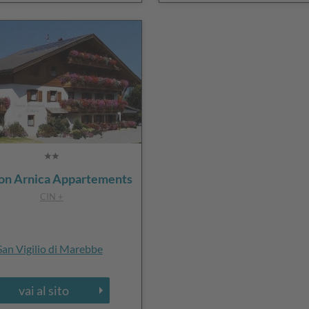
on Arnica Appartements
CIN +
San Vigilio di Marebbe
vai al sito