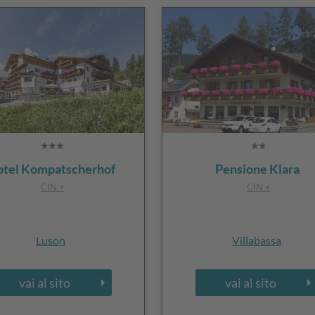
tel Kompatscherhof
Pensione Klara
CIN +
CIN +
Luson
Villabassa
vai al sito
vai al sito