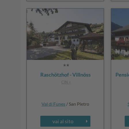
Raschötzhof - Villnöss
Pensi
CIN +
Val di Funes
/ San Pietro
vai al sito