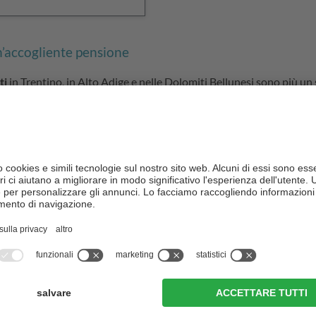
n’accogliente pensione
ti
in Trentino, in Alto Adige e nelle Dolomiti Bellunesi sono più u
 personalizzati
, un’atmosfera rilassata e garantiscono così momenti
i e approfittare dei consigli e dei suggerimenti della vostra famigl
olomiti – in Trentino, in Alto Adige e nelle Dolomiti Bellunesi – e