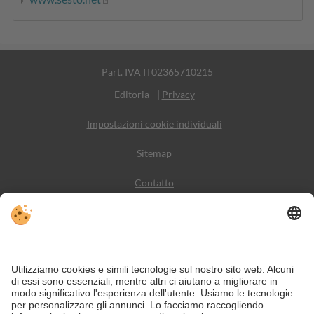
Part. IVA IT02365710215
Editoria
|
Privacy
Impostazioni cookie individuali
Sitemap
Contatto
Meteo
Social Media
VIVODolomiti è il portale di viaggio per una vacanza in