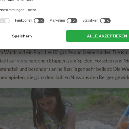
1
Kinderwelt Olang
minuten von
Oberolang
entfernt und auf mehrere Hundert Me
am Waldrand ein Paradies für große und kleine Kinder. Die
Kin
ei) lädt auf verschiedenen Etappen zum Spielen, Forschen und M
standteil und besonders an heißen Tagen sehr beliebt: Die
Was
hen Spielen
, die ganz dem kühlen Nass aus den Bergen gewid