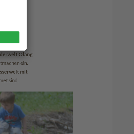
ter verteilt,
derwelt Olang
itmachen ein.
serwelt mit
met sind.