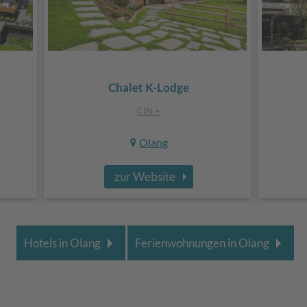
Chalet K-Lodge
CIN +
Olang
zur Website
Hotels in Olang
Ferienwohnungen in Olang