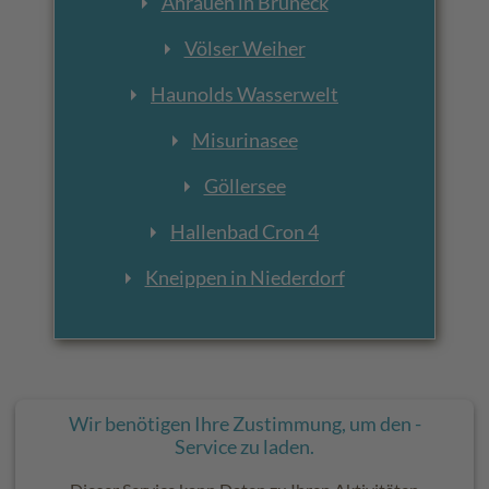
Ahrauen in Bruneck
Völser Weiher
Haunolds Wasserwelt
Misurinasee
Göllersee
Hallenbad Cron 4
Kneippen in Niederdorf
Wir benötigen Ihre Zustimmung, um den -
Service zu laden.