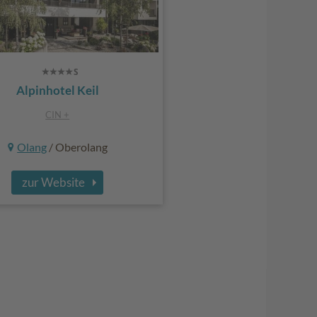
Alpinhotel Keil
CIN +
Olang
/ Oberolang
zur Website