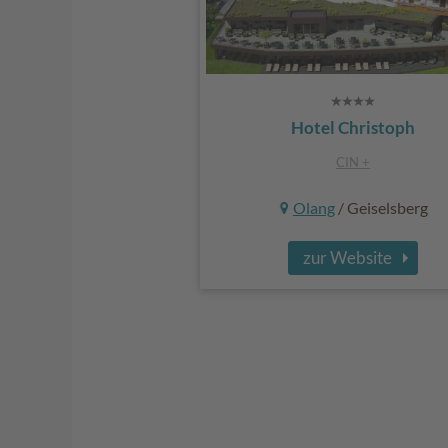
Hotel Christoph
CIN +
Olang
/ Geiselsberg
zur Website