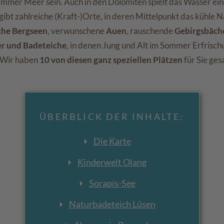
 immer Meer sein. Auch in den Dolomiten spielt das Wasser e
 gibt zahlreiche (Kraft-)Orte, in deren Mittelpunkt das kühle N
che Bergseen
, verwunschene
Auen
, rauschende
Gebirgsbäch
 und Badeteiche
, in denen Jung und Alt im Sommer Erfrisc
. Wir haben
10 von diesen ganz speziellen Plätzen
für Sie ge
ÜBERBLICK DER INHALTE:
Die Karte
Kinderwelt Olang
Sorapis-See
Naturbadeteich Lüsen