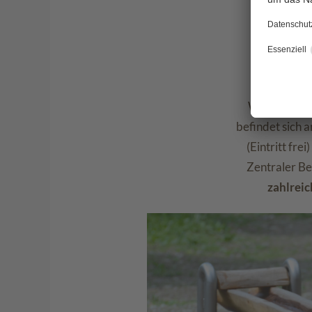
Wenige Geh
befindet sich 
(Eintritt fr
Zentraler Be
zahlreic