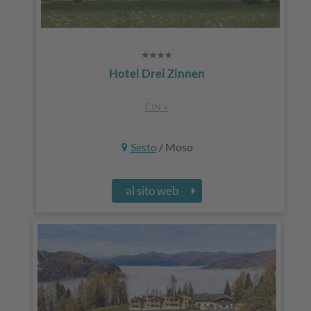
Hotel Drei Zinnen
CIN +
Sesto
/ Moso
al sito web