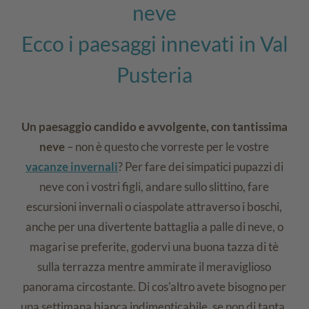
neve
Ecco i paesaggi innevati in Val
Pusteria
Un paesaggio candido e avvolgente, con tantissima
neve
– non è questo che vorreste per le vostre
vacanze invernali
? Per fare dei simpatici pupazzi di
neve con i vostri figli, andare sullo slittino, fare
escursioni invernali o ciaspolate attraverso i boschi,
anche per una divertente battaglia a palle di neve, o
magari se preferite, godervi una buona tazza di tè
sulla terrazza mentre ammirate il meraviglioso
panorama circostante. Di cos'altro avete bisogno per
una settimana bianca indimenticabile, se non di tanta,