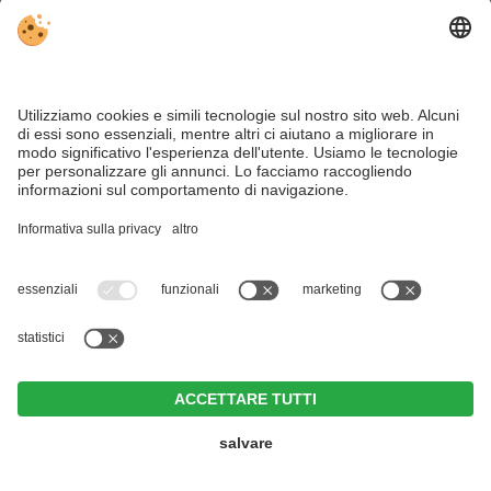
fosse, allora siete decisamente nel posto giusto! La
Malga Fane – un tesoro per i
veri amanti della natura
e, a differenza dell'estate, meno affollata e più
tranquilla. Ci sono anche vari punti di ristoro: la Malga
Zingerle, ad esempio, è aperta anche in inverno.
Alloggi
Malga Fane presso Valles