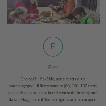
F
Flex
Che cos’è il flex? No, non si tratta di un
marchingegno… Il flex o numero (80, 100, 130 e così
via) indica la durezza o la
resistenza dello scarpone
da sci
. Maggiore è il flex, più rigido sarà lo scarpone.