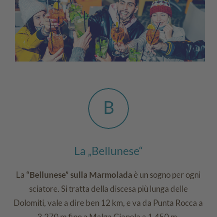
B
La „Bellunese“
La
“Bellunese” sulla Marmolada
è un sogno per ogni
sciatore. Si tratta della discesa più lunga delle
Dolomiti, vale a dire ben 12 km, e va da Punta Rocca a
3.270 m fino a Malga Ciapela a 1.450 m.